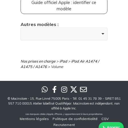
Guide officiel Apple : identifier ce
modèle
Autres modèles :
Nos prises en charge
>
iPad
>
iPad Air A1474 /
A1475 / A1476
> Volume
©
Macinstore
- 15, Rue Linné 75005 Paris - Tél. 01 45 31 78 39 - SIRET 851
557 710 00015 Atelier labellisé QualiRépar. Macinstore est indépendant, non
affilié à Apple Inc.
Les marques citées (Apple, iPhone...) appartiennent à leurs propriétaires.
Mentions légales
Politique de confidentialité
CGV
Recrutement
📞 Appeler