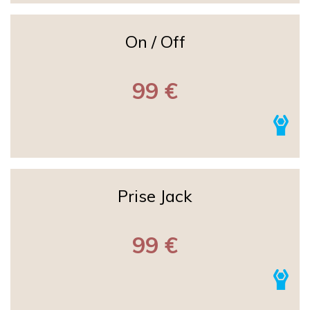
On / Off
99 €
Prise Jack
99 €