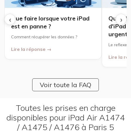
‹
›
Que faire lorsque votre iPad
Quand u
est en panne ?
d'iPad o
urgente
Comment récupérer les données ?
Le reflexe à
Lire la réponse →
Lire la r
Voir toute la FAQ
Toutes les prises en charge
disponibles pour iPad Air A1474
/ A1475 / A1476 à Paris 5