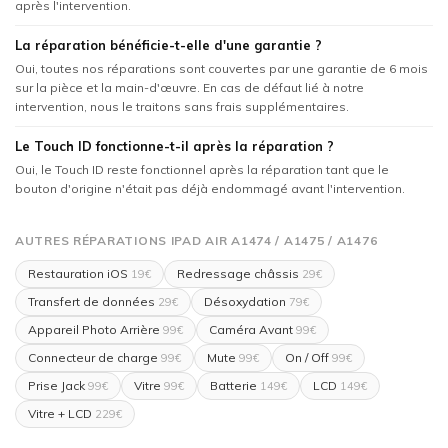
après l'intervention.
La réparation bénéficie-t-elle d'une garantie ?
Oui, toutes nos réparations sont couvertes par une garantie de 6 mois
sur la pièce et la main-d'œuvre. En cas de défaut lié à notre
intervention, nous le traitons sans frais supplémentaires.
Le Touch ID fonctionne-t-il après la réparation ?
Oui, le Touch ID reste fonctionnel après la réparation tant que le
bouton d'origine n'était pas déjà endommagé avant l'intervention.
AUTRES RÉPARATIONS IPAD AIR A1474 / A1475 / A1476
Restauration iOS
Redressage châssis
19€
29€
Transfert de données
Désoxydation
29€
79€
Appareil Photo Arrière
Caméra Avant
99€
99€
Connecteur de charge
Mute
On / Off
99€
99€
99€
Prise Jack
Vitre
Batterie
LCD
99€
99€
149€
149€
Vitre + LCD
229€