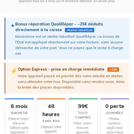
appareil tous les 3 mois sur le territoire national.
En savoir plus
.
Bonus réparation QualiRépar - −25€ déduits
✦
directement à la caisse
Atelier labellisé
Macinstore est un atelier labellisé QualiRépar. Le bonus de
l'État est appliqué directement sur votre facture, sans aucune
démarche de votre part. Vous ne payez que le reste à charge
net.
Option Express - prise en charge immédiate
⚡
+29€
Votre appareil passe en priorité dès votre arrivée en atelier,
sans attendre votre tour. Disponible sans rendez-vous, dans
la limite des places disponibles.
6 mois
48
99€
0 perte
heures
GARANTIE
TOUT
DONNÉES
COMPRIS
Pièce et main-
Photos,
SANS RDV
d'œuvre.
Pièce, main-
contacts,
Déposez votre
Défaut après
d'œuvre,
applis tout
appareil,
réparation ?
garantie.
reste intact