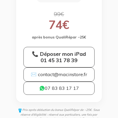
99€
74€
après bonus QualiRépar −25€
📞 Déposer mon iPad
01 45 31 78 39
✉ contact@macinstore.fr
07 83 83 17 17
Prix après déduction du bonus QualiRépar de −25€. Sous
réserve d'éligibilité : réservé aux particuliers, une fois par